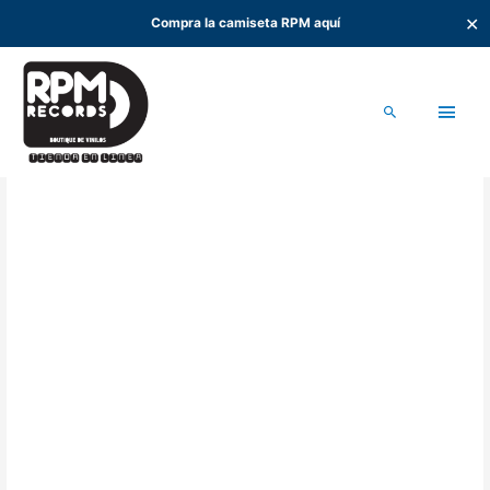
✕
Compra la camiseta RPM aquí
Ir
al
Men
contenido
Buscar
princ