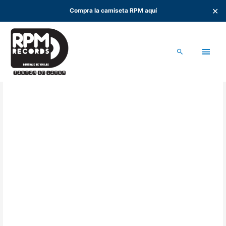
✕
Compra la camiseta RPM aquí
Ir
al
Men
contenido
Buscar
princ