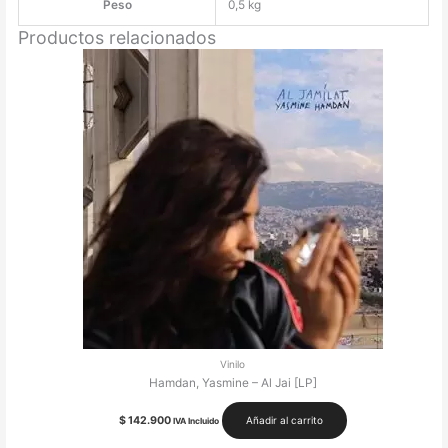
Peso
0,5 kg
Productos relacionados
Vinilo
Hamdan, Yasmine – Al Jai [LP]
$
142.900
Añadir al carrito
IVA Incluido