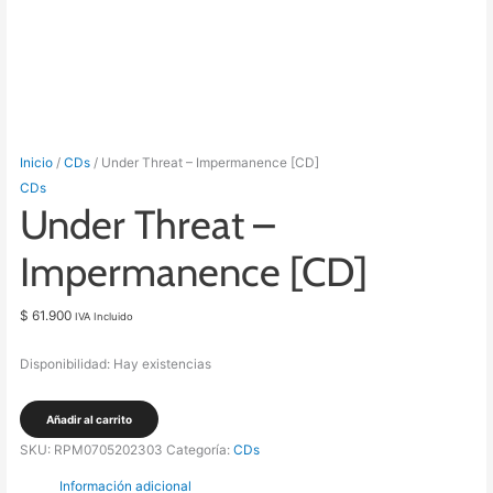
Inicio
/
CDs
/ Under Threat – Impermanence [CD]
CDs
Under Threat –
Impermanence [CD]
$
61.900
IVA Incluido
Disponibilidad:
Hay existencias
Under
Añadir al carrito
Threat
SKU:
RPM0705202303
Categoría:
CDs
-
Información adicional
Impermanence