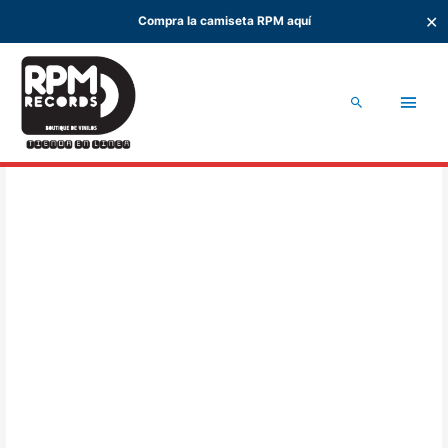
✕
Compra la camiseta RPM aquí
Ir
al
Men
contenido
Buscar
princ