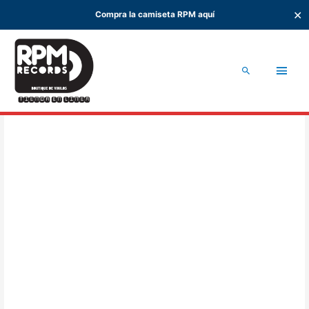
✕
Compra la camiseta RPM aquí
Ir
al
Men
contenido
Buscar
princ