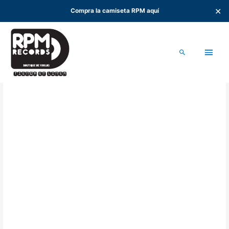
✕
Compra la camiseta RPM aquí
Ir
al
Men
contenido
Buscar
princ