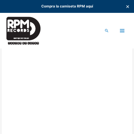
✕
Compra la camiseta RPM aquí
Ir
al
Men
contenido
Buscar
princ