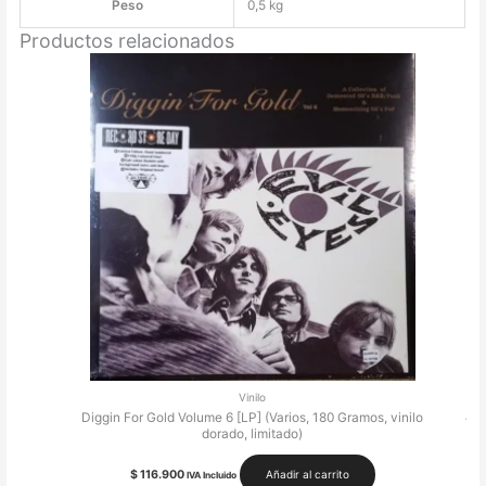
Peso
0,5 kg
Productos relacionados
Vinilo
Ame
Diggin For Gold Volume 6 [LP] (Varios, 180 Gramos, vinilo
dorado, limitado)
$
116.900
Añadir al carrito
IVA Incluido