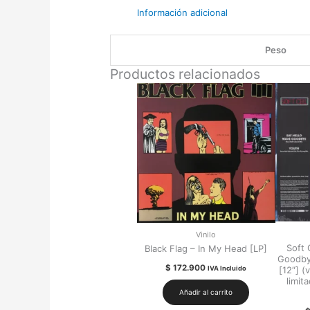
Información adicional
Peso
Productos relacionados
Vinilo
Soft 
Black Flag – In My Head [LP]
Goodby
$
172.900
IVA Incluido
[12″] (
limit
Añadir al carrito