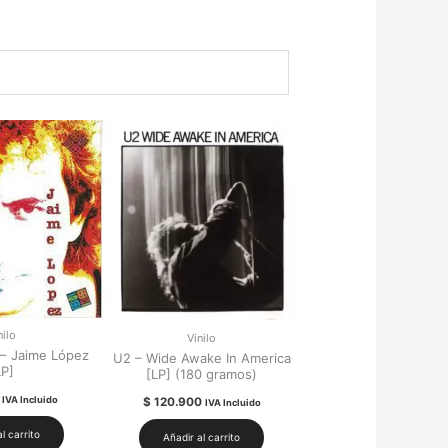
nilo
Vinilo
 – Jaime López
U2 – Wide Awake In America
LP]
[LP] (180 gramos)
IVA Incluido
$
120.900
IVA Incluido
l carrito
Añadir al carrito