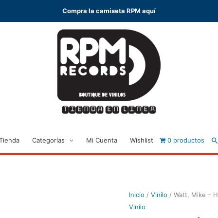
Compra la camiseta RPM aquí
B
Tienda
Categorías
Mi Cuenta
Wishlist
0 productos
Inicio
/
Vinilo
/ Watt, Mike – 
Vinilo