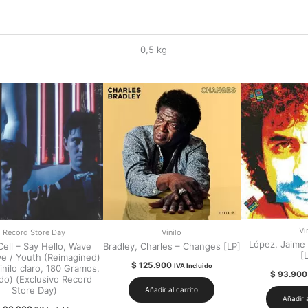
0,5 kg
Vi
Record Store Day
Vinilo
López, Jaime
Cell – Say Hello, Wave
Bradley, Charles – Changes [LP]
[
e / Youth (Reimagined)
$
125.900
IVA Incluido
vinilo claro, 180 Gramos,
$
93.900
ado) (Exclusivo Record
Store Day)
Añadir al carrito
Añadir a