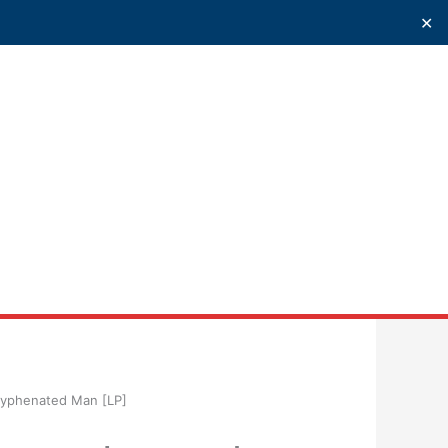
✕
uscar
Hyphenated Man [LP]