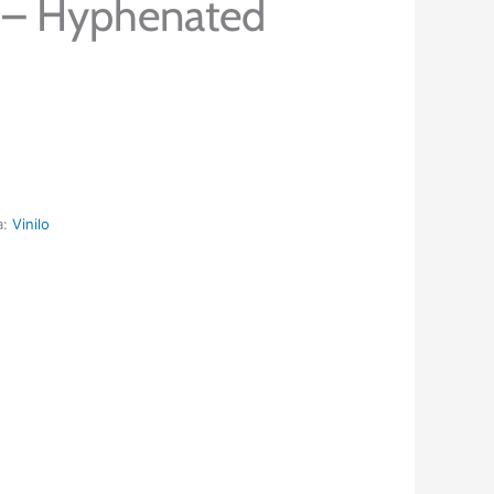
e – Hyphenated
a:
Vinilo