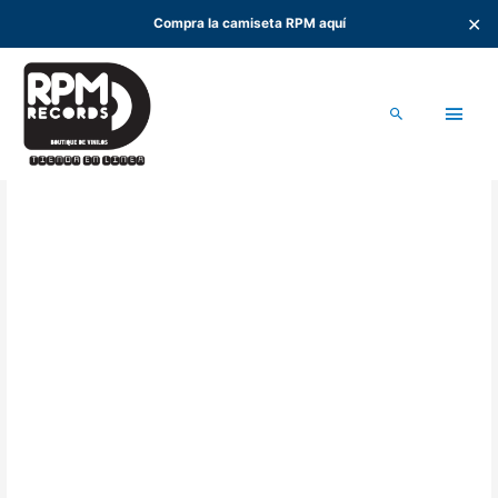
✕
Compra la camiseta RPM aquí
Ir
al
Men
contenido
Buscar
princ