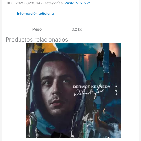
SKU:
202508283047
Categorías:
Vinilo
,
Vinilo 7"
-
Información adicional
Baby
Workout
/
Peso
0,2 kg
I'll
Productos relacionados
Be
Satisfied
[7"]
cantidad