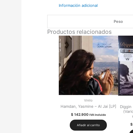
Información adicional
Peso
Productos relacionados
Vinilo
Hamdan, Yasmine – Al Jai [LP]
Diggin
(Vari
$
142.900
IVA Incluido
$
Añadir al carrito