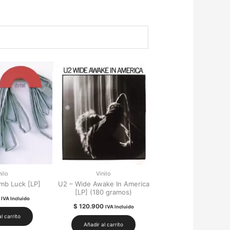
nilo
Vinilo
mb Luck [LP]
U2 – Wide Awake In America
[LP] (180 gramos)
IVA Incluido
$
120.900
IVA Incluido
l carrito
Añadir al carrito