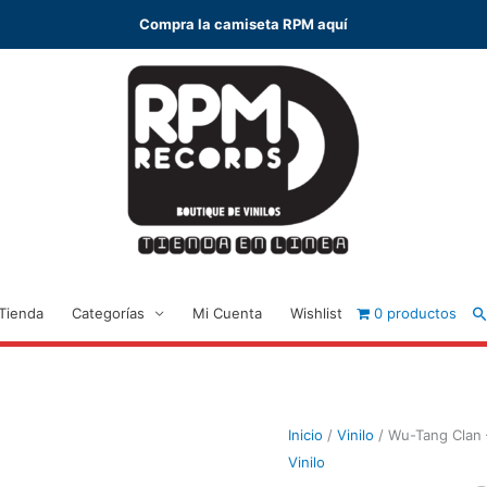
Compra la camiseta RPM aquí
B
Tienda
Categorías
Mi Cuenta
Wishlist
0 productos
Inicio
/
Vinilo
/ Wu-Tang Clan 
Vinilo