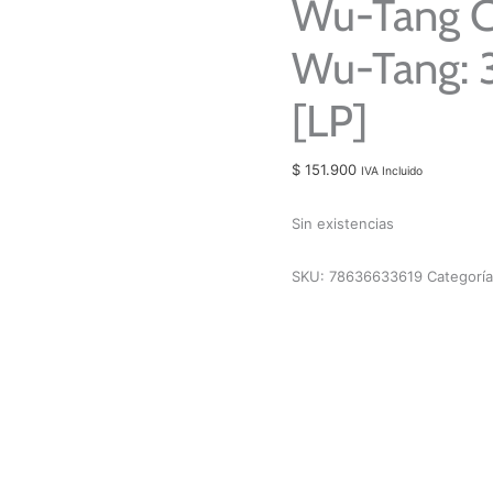
Wu-Tang Cl
Wu-Tang: 
[LP]
$
151.900
IVA Incluido
Sin existencias
SKU:
78636633619
Categorí