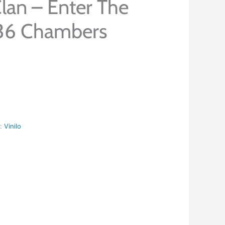
an – Enter The
36 Chambers
a:
Vinilo