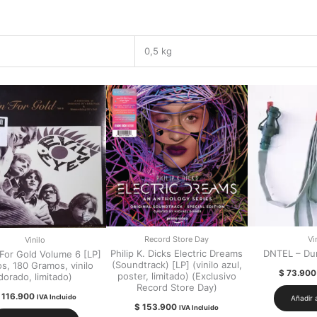
0,5 kg
Record Store Day
Vi
Vinilo
Philip K. Dicks Electric Dreams
DNTEL – Du
 For Gold Volume 6 [LP]
(Soundtrack) [LP] (vinilo azul,
os, 180 Gramos, vinilo
$
73.900
poster, limitado) (Exclusivo
dorado, limitado)
Record Store Day)
116.900
IVA Incluido
Añadir a
$
153.900
IVA Incluido