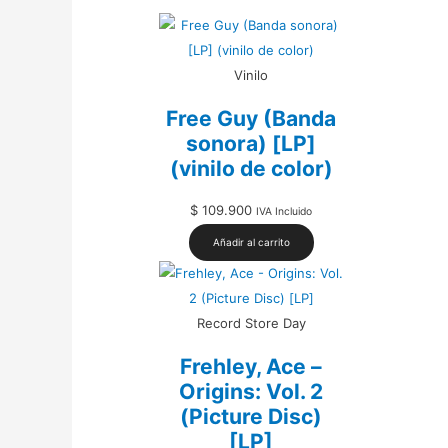
Vinilo
Free Guy (Banda
sonora) [LP]
(vinilo de color)
$
109.900
IVA Incluido
Añadir al carrito
Record Store Day
Frehley, Ace –
Origins: Vol. 2
(Picture Disc)
[LP]