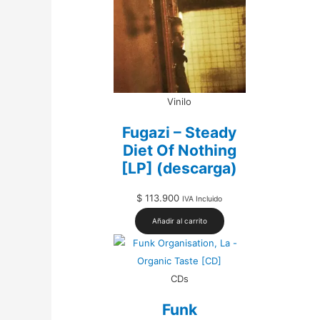
Vinilo
Fugazi – Steady
Diet Of Nothing
[LP] (descarga)
$
113.900
IVA Incluido
Añadir al carrito
CDs
Funk