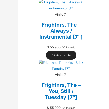
Vinilo 7"
Frightnrs, The –
Always /
Instrumental [7″]
$
55.900
IVA Incluido
Añadir al carrito
Vinilo 7"
Frightnrs, The –
You, Still /
Tuesday [7″]
$
55.900
IVA Incluido