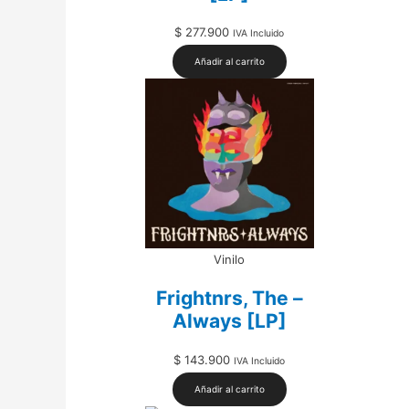
$
277.900
IVA Incluido
Añadir al carrito
Vinilo
Frightnrs, The –
Always [LP]
$
143.900
IVA Incluido
Añadir al carrito