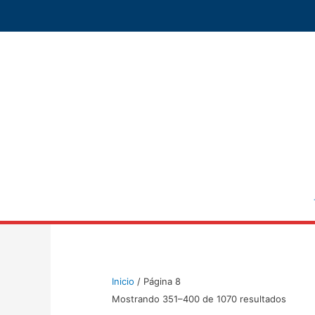
Ir
al
contenido
Inicio
/ Página 8
Mostrando 351–400 de 1070 resultados