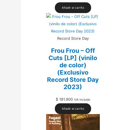
Añadir al carrito
Record Store Day
Frou Frou – Off
Cuts [LP] (vinilo
de color)
(Exclusivo
Record Store Day
2023)
$
181.900
IVA Incluido
Añadir al carrito