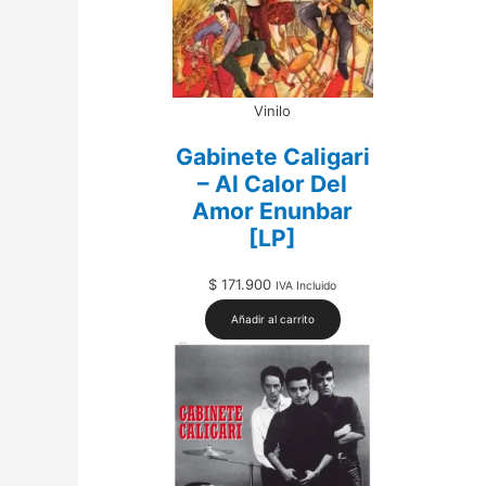
Vinilo
Gabinete Caligari
– Al Calor Del
Amor Enunbar
[LP]
$
171.900
IVA Incluido
Añadir al carrito