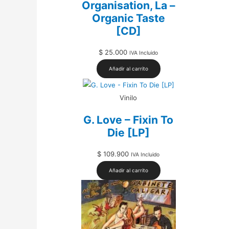
Organisation, La –
Organic Taste
[CD]
$
25.000
IVA Incluido
Añadir al carrito
Vinilo
G. Love – Fixin To
Die [LP]
$
109.900
IVA Incluido
Añadir al carrito