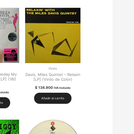
Vinilo
omeday My
Davis, Miles Quintet – Relaxin
[LP] (180
[LP] (Vinilo de Color)
$
136.900
IVA Incluido
ncluido
Añadir al carrito
ito