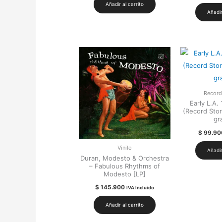
Añadir al carrito
Añadir
Record
Early L.A. 
(Record Stor
gr
$
99.90
Vinilo
Añadir
Duran, Modesto & Orchestra
– Fabulous Rhythms of
Modesto [LP]
$
145.900
IVA Incluido
Añadir al carrito