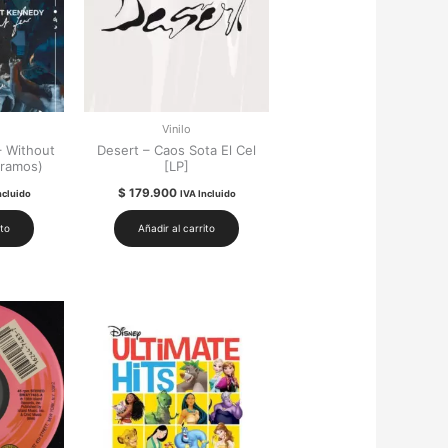
Vinilo
 Without
Desert – Caos Sota El Cel
Gramos)
[LP]
$
179.900
ncluido
IVA Incluido
ito
Añadir al carrito