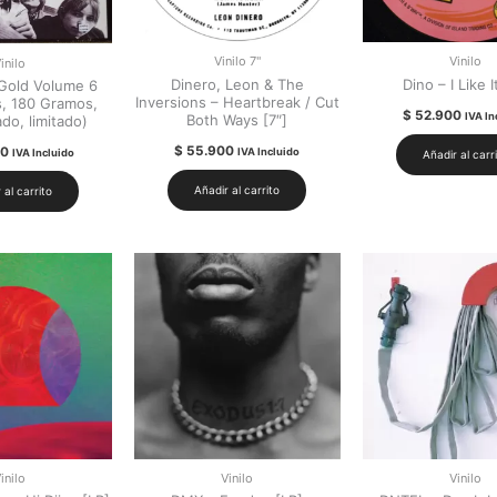
Vinilo 7"
Vinilo
inilo
Dinero, Leon & The
Dino – I Like I
 Gold Volume 6
Inversions – Heartbreak / Cut
s, 180 Gramos,
$
52.900
IVA In
Both Ways [7″]
ado, limitado)
$
55.900
00
IVA Incluido
IVA Incluido
Añadir al carr
Añadir al carrito
 al carrito
inilo
Vinilo
Vinilo