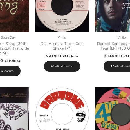
 Store Day
Vinilo
Vinilo
 – Slang (30th
Dell-Vikings, The – Cool
Dermot Kennedy –
[2xLP] (vinilo de
Shake [7″]
Fear [LP] (180 
olor)
$
41.900
$
148.900
IVA Incluido
IVA I
00
IVA Incluido
Añadir al carrito
Añadir al carr
 al carrito