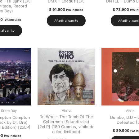
 – Hi Djinx [LP]
DMX – Exodus [LP]
DNTEL – Dumb Lu
imitada, Record
$
91.900
$
73.900
IVA Incluido
IVA In
re Day)
00
IVA Incluido
Añadir al carrito
Añadir al carr
 al carrito
Vinilo
 Store Day
Vinilo
Dr. Who – The Tomb Of The
ompton Compton
Dumbo, D.D – 
Cybermen (Soundtrack)
ck by Dr, Dre)
Defeated [
[2xLP] (180 Gramos, vinilo de
 Edition) [2xLP]
$
89.900
IVA In
color, limitado)
00
IVA Incluido