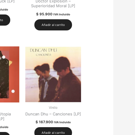
ck [LP]
Doctor Explosion –
Superioridad Moral [LP]
cluido
$
95.900
IVA Incluido
ito
Añadir al carrito
Vinilo
Utopia
Duncan Dhu – Canciones [LP]
LP]
$
167.900
IVA Incluido
cluido
Añadir al carrito