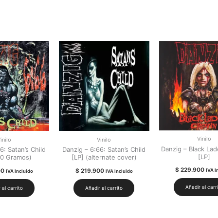
Vinilo
inilo
Vinilo
Danzig – Black La
6: Satan’s Child
Danzig – 6:66: Satan’s Child
[LP]
80 Gramos)
[LP] (alternate cover)
$
229.900
00
$
219.900
IVA I
IVA Incluido
IVA Incluido
Añadir al carr
 al carrito
Añadir al carrito