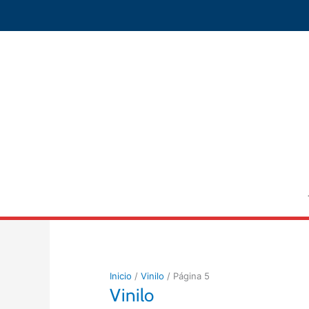
Ir
al
contenido
Inicio
/
Vinilo
/ Página 5
Vinilo