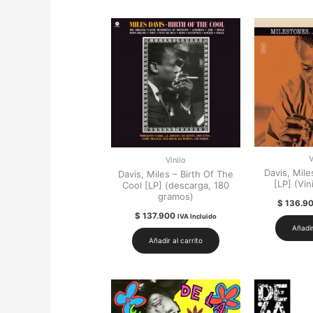
V
Vinilo
Davis, Mile
Davis, Miles – Birth Of The
[LP] (Vin
Cool [LP] (descarga, 180
gramos)
$
136.9
$
137.900
IVA Incluido
Añadir
Añadir al carrito