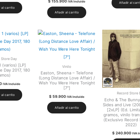
$
155.900
IVA Incluido
Añadir al carr
 al carrito
Añadir al carrito
 Store Day
1 (varios) [LP]
Vinilo
e Day 2017, 180
Easton, Sheena – Telefone
amos)
(Long Distance Love Affair) /
Wish You Were Here Tonight
0
IVA Incluido
[7″]
Record Store 
 al carrito
$
59.900
IVA Incluido
Echo & The Bunny
Sides and Live (20
Añadir al carrito
[2xLP] (Ed. Limit
gramos, vinilo tra
(Exclusivo Record
2022)
$
240.900
IVA I