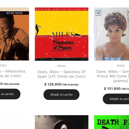
inilo
Vinilo
Vinilo
s – Milestones
Davis, Miles – S
Davis, Miles – Sketches Of
ilo de Color)
Prince Will Come 
Spain [LP] (Vinilo de Color)
gramos)
00
$
136.900
IVA Incluido
IVA Incluido
$
151.900
IVA I
 al carrito
Añadir al carrito
Añadir al carr