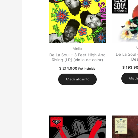
V
Vinilo
De La Soul 
De La Soul – 3 Feet High And
Dea
Rising [LP] (vinilo de color)
$
193.9
$
214.900
IVA Incluido
Añadir
Añadir al carrito