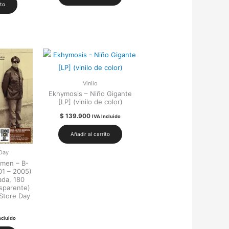
ito
Vinilo
Ekhymosis – Niño Gigante
[LP] (vinilo de color)
$
139.900
IVA Incluido
Añadir al carrito
Day
men – B-
01 – 2005)
ada, 180
nsparente)
 Store Day
ncluido