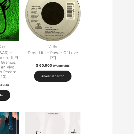
Day
Vinilo
WAR) –
Deee Lite – Power Of Love
cord [LP]
[7″]
0 Gramos,
$
60.900
IVA Incluido
 en vivo,
vo Record
020)
Añadir al carrito
ncluido
ito