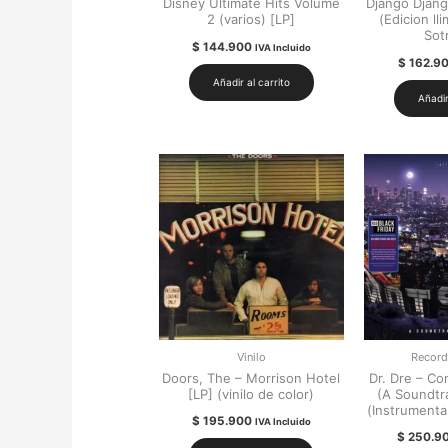
Disney Ultimate Hits Volume
Django Django
2 (varios) [LP]
(Edicion ll
Sot
$
144.900
IVA Incluido
$
162.9
Añadir al carrito
Añadir
Vinilo
Record
Doors, The – Morrison Hotel
Dr. Dre – C
[LP] (vinilo de color)
(A Soundtra
(Instrumental
$
195.900
IVA Incluido
$
250.9