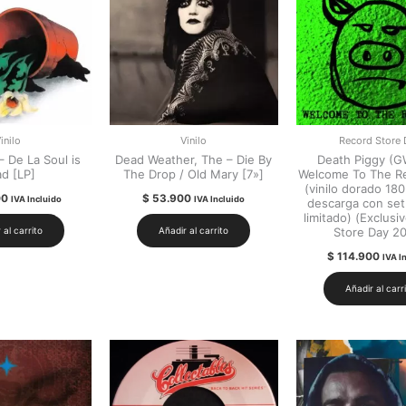
inilo
Vinilo
Record Store 
– De La Soul is
Dead Weather, The – Die By
Death Piggy (G
d [LP]
The Drop / Old Mary [7»]
Welcome To The Re
(vinilo dorado 18
00
$
53.900
IVA Incluido
IVA Incluido
descarga con set
limitado) (Exclusi
Store Day 2
 al carrito
Añadir al carrito
$
114.900
IVA I
Añadir al carr