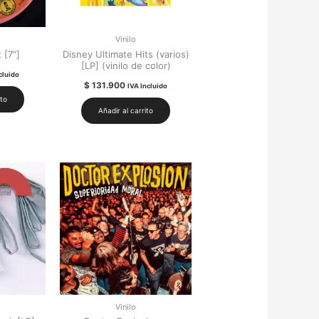
Vinilo
t [7″]
Disney Ultimate Hits (varios)
[LP] (vinilo de color)
cluido
$
131.900
IVA Incluido
ito
Añadir al carrito
Vinilo