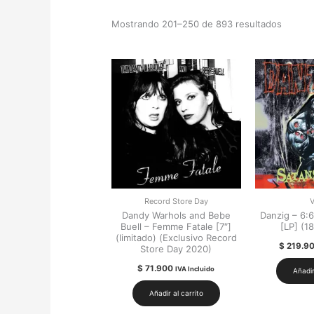
Mostrando 201–250 de 893 resultados
Record Store Day
V
Dandy Warhols and Bebe
Danzig – 6:6
Buell – Femme Fatale [7″]
[LP] (1
(limitado) (Exclusivo Record
$
219.9
Store Day 2020)
$
71.900
IVA Incluido
Añadir
Añadir al carrito