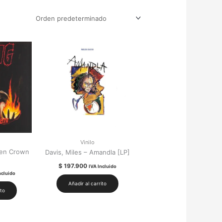
Vinilo
den Crown
Davis, Miles – Amandla [LP]
$
197.900
IVA Incluido
ncluido
Añadir al carrito
ito