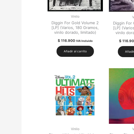
Vinilo
V
Diggin For Gold Volume 2
Diggin For
[LP] (Varios, 180 Gramos,
[LP] (Vario
vinilo dorado, limitado)
vinilo dor
$
116.900
$
116.9
IVA Incluido
Añadir al carrito
Añadir
Vinilo
V