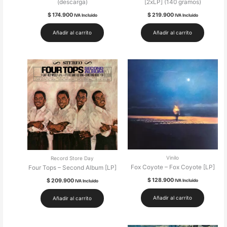
(descarga)
[2xLP] (140 gramos)
$
174.900
$
219.900
IVA Incluido
IVA Incluido
Añadir al carrito
Añadir al carrito
Vinilo
Record Store Day
Fox Coyote – Fox Coyote [LP]
Four Tops – Second Album [LP]
$
128.900
$
209.900
IVA Incluido
IVA Incluido
Añadir al carrito
Añadir al carrito