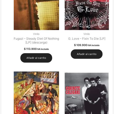
Vinilo
Vinilo
Fugazi – Steady Diet Of Nothing
G. Love – Fixin To Die [LP]
[LP] (descarga)
$
109.900
IVA Incluido
$
113.900
IVA Incluido
Añadir al carrito
Añadir al carrito