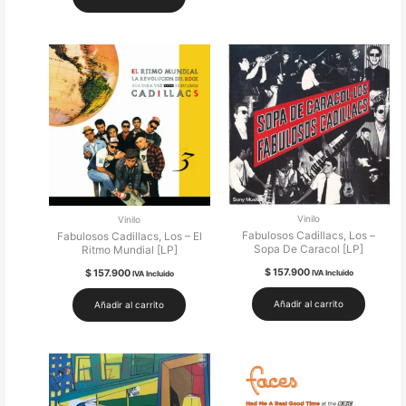
Vinilo
Vinilo
Fabulosos Cadillacs, Los –
Fabulosos Cadillacs, Los – El
Sopa De Caracol [LP]
Ritmo Mundial [LP]
$
157.900
$
157.900
IVA Incluido
IVA Incluido
Añadir al carrito
Añadir al carrito