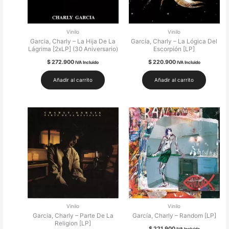
Vinilo
Vinilo
Garcia, Charly – La Hija De La
García, Charly – La Lógica Del
Lágrima [2xLP] (30 Aniversario)
Escorpión [LP]
$
272.900
$
220.900
IVA Incluido
IVA Incluido
Añadir al carrito
Añadir al carrito
Vinilo
Vinilo
Garcia, Charly – Parte De La
García, Charly – Random [LP]
Religion [LP]
$
221.900
IVA Incluido