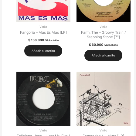
Vinilo
Vinilo
Fangoria – Mas Es Mas [LP]
Farm, The – Groovy Train /
Stepping Stone [7″]
$
138.900
IVA Incluido
$
60.900
IVA Incluido
Añadir al carrito
Añadir al carrito
Vinilo
Vinilo