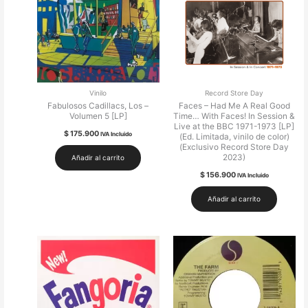
Vinilo
Record Store Day
Fabulosos Cadillacs, Los –
Faces – Had Me A Real Good
Volumen 5 [LP]
Time… With Faces! In Session &
Live at the BBC 1971-1973 [LP]
$
175.900
IVA Incluido
(Ed. Limitada, vinilo de color)
(Exclusivo Record Store Day
2023)
Añadir al carrito
$
156.900
IVA Incluido
Añadir al carrito