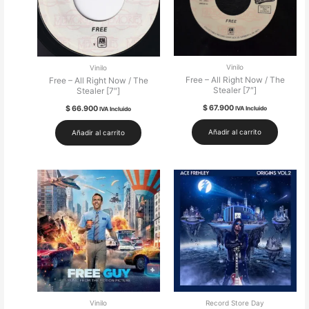
Vinilo
Vinilo
Free – All Right Now / The
Free – All Right Now / The
Stealer [7″]
Stealer [7″]
$
67.900
$
66.900
IVA Incluido
IVA Incluido
Añadir al carrito
Añadir al carrito
Vinilo
Record Store Day