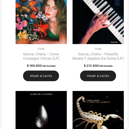
Vinilo
Vinilo
Garcia, Charly – Como
García, Charly – Filosofía
Conseguir Chicas [LP]
Barata Y Zapatos De Goma [LP]
$
169.900
$
212.900
IVA Incluido
IVA Incluido
Añadir al carrito
Añadir al carrito