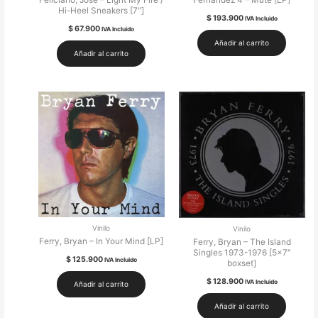
Feliciano, José – Light My Fire /
Fernandez 4 – Mute [LP]
Hi-Heel Sneakers [7″]
$
193.900
IVA Incluido
$
67.900
IVA Incluido
Añadir al carrito
Añadir al carrito
Vinilo
Vinilo
Ferry, Bryan – In Your Mind [LP]
Ferry, Bryan – The Island
Singles 1973-1976 [5×7″
$
125.900
IVA Incluido
boxset]
$
128.900
IVA Incluido
Añadir al carrito
Añadir al carrito