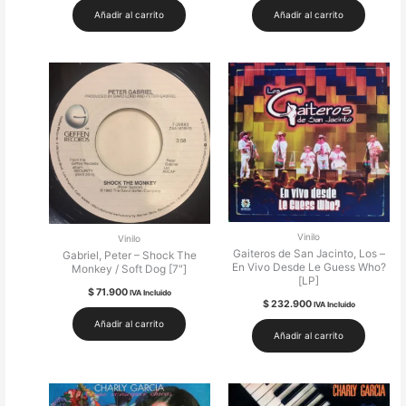
Añadir al carrito
Añadir al carrito
Vinilo
Vinilo
Gaiteros de San Jacinto, Los –
Gabriel, Peter – Shock The
En Vivo Desde Le Guess Who?
Monkey / Soft Dog [7″]
[LP]
$
71.900
IVA Incluido
$
232.900
IVA Incluido
Añadir al carrito
Añadir al carrito