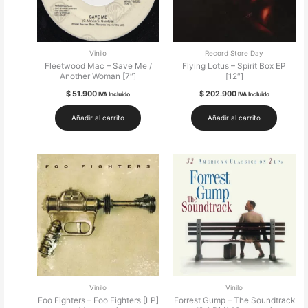
Vinilo
Record Store Day
Fleetwood Mac – Save Me /
Flying Lotus – Spirit Box EP
Another Woman [7″]
[12″]
$
51.900
$
202.900
IVA Incluido
IVA Incluido
Añadir al carrito
Añadir al carrito
Vinilo
Vinilo
Foo Fighters – Foo Fighters [LP]
Forrest Gump – The Soundtrack