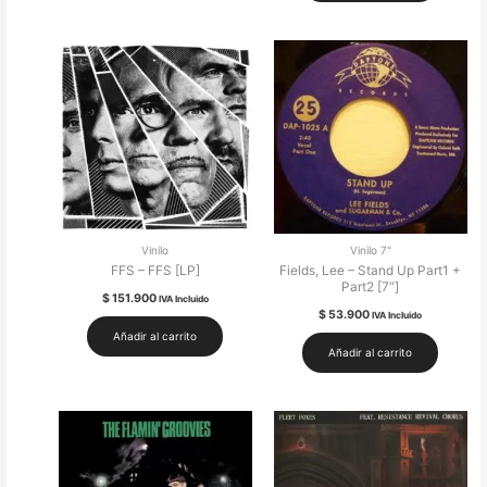
Vinilo
Vinilo 7"
FFS – FFS [LP]
Fields, Lee – Stand Up Part1 +
Part2 [7″]
$
151.900
IVA Incluido
$
53.900
IVA Incluido
Añadir al carrito
Añadir al carrito