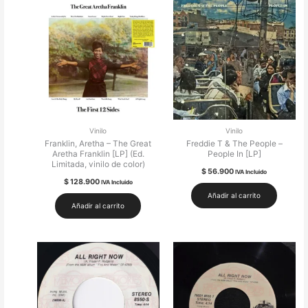
Vinilo
Vinilo
Franklin, Aretha – The Great
Freddie T & The People –
Aretha Franklin [LP] (Ed.
People In [LP]
Limitada, vinilo de color)
$
56.900
IVA Incluido
$
128.900
IVA Incluido
Añadir al carrito
Añadir al carrito