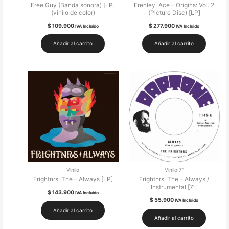
Free Guy (Banda sonora) [LP]
Frehley, Ace – Origins: Vol. 2
(vinilo de color)
(Picture Disc) [LP]
$
109.900
$
277.900
IVA Incluido
IVA Incluido
Añadir al carrito
Añadir al carrito
Vinilo
Vinilo 7"
Frightnrs, The – Always [LP]
Frightnrs, The – Always /
Instrumental [7″]
$
143.900
IVA Incluido
$
55.900
IVA Incluido
Añadir al carrito
Añadir al carrito