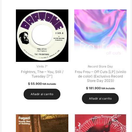
Vinilo 7"
Record Store Day
Frightnrs, The – You, Still /
Frou Frou – Off Cuts [LP] (vinilo
Tuesday [7″]
de color) (Exclusivo Record
Store Day 2023)
$
55.900
IVA Incluido
$
181.900
IVA Incluido
Añadir al carrito
Añadir al carrito