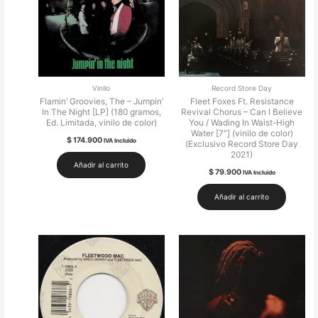
Vinilo
Record Store Day
Flamin’ Groovies, The – Jumpin’
Fleet Foxes Ft. Resistance
In The Night [LP] (180 gramos,
Revival Chorus – Can I Believe
Ed. Limitada, vinilo de color)
You / Wading In Waist-High
Water [7″] (vinilo de color)
$
174.900
IVA Incluido
(Exclusivo Record Store Day
2021)
Añadir al carrito
$
79.900
IVA Incluido
Añadir al carrito