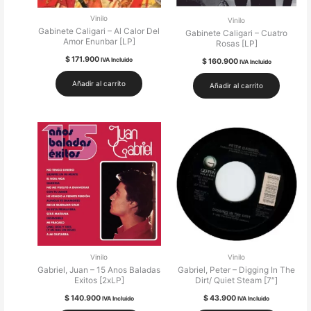
Vinilo
Vinilo
Gabinete Caligari – Al Calor Del
Gabinete Caligari – Cuatro
Amor Enunbar [LP]
Rosas [LP]
$
171.900
IVA Incluido
$
160.900
IVA Incluido
Añadir al carrito
Añadir al carrito
Vinilo
Vinilo
Gabriel, Juan – 15 Anos Baladas
Gabriel, Peter – Digging In The
Exitos [2xLP]
Dirt/ Quiet Steam [7″]
$
140.900
$
43.900
IVA Incluido
IVA Incluido