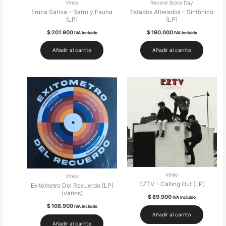
Vinilo
Record Store Day
Eruca Sativa – Barro y Fauna
Estados Alterados – Sinfónico
[LP]
[LP]
$
201.900
$
190.000
IVA Incluido
IVA Incluido
Añadir al carrito
Añadir al carrito
Vinilo
Vinilo
EZTV – Calling Out [LP]
Exitómetro Del Recuerdo [LP]
(varios)
$
89.900
IVA Incluido
$
108.900
IVA Incluido
Añadir al carrito
Añadir al carrito