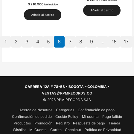
$
216.900
IVA Incluido
Añadir al carrito
Añadir al carrito
1
2
3
4
5
6
7
8
9
…
16
17
CARRERA 12A # 78-58 • BOGOTA – COLOMBIA •
VENTAS@RPMRECORDS.CO
© 2026 RPM RECORDS SAS
Acerca de Nosotros
Categorías
Confirmación de pago
Confirmación de pedido
Cookie Policy
Mi cuenta
Pago fallido
Productos
Promoción
Registro
Respuesta de pago
Tienda
Wishlist
Mi Cuenta
Carrito
Checkout
Política de Privacidad