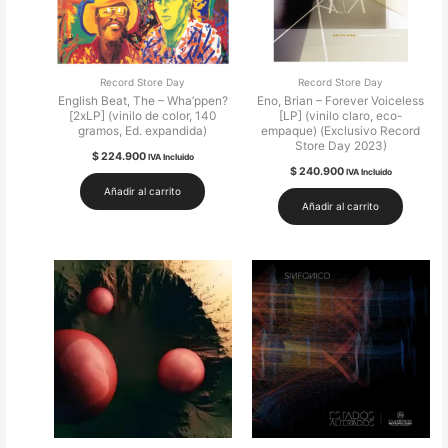
Record Store Day
Record Store Day
English Beat, The – Wha’ppen?
Eno, Brian – Forever Voiceless
[2xLP] (vinilo de color, 140
[LP] (vinilo claro, eco-
gramos, Ed. expandida)
empaque) (Exclusivo Record
Store Day 2023)
$
224.900
IVA Incluido
$
240.900
IVA Incluido
Añadir al carrito
Añadir al carrito