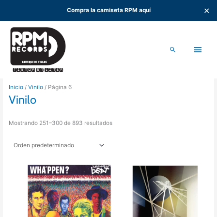
✕
Compra la camiseta RPM aquí
Ir
al
Men
contenido
Buscar
princ
Inicio
/
Vinilo
/ Página 6
Vinilo
Mostrando 251–300 de 893 resultados