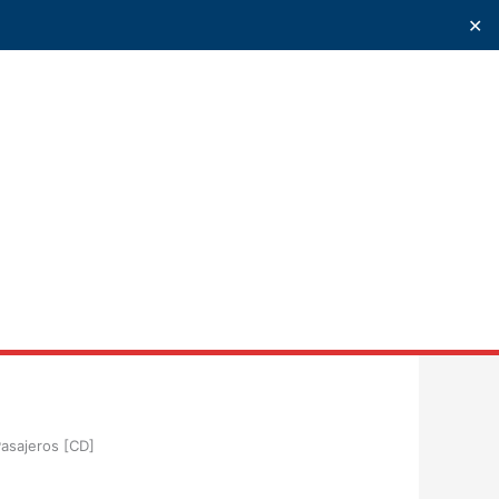
✕
uscar
asajeros [CD]