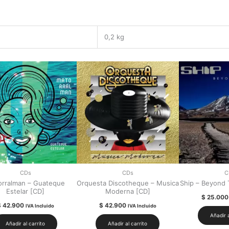
0,2 kg
CDs
CDs
C
orralman – Guateque
Orquesta Discotheque – Musica
Ship – Beyond 
Estelar [CD]
Moderna [CD]
$
25.000
$
42.900
$
42.900
IVA Incluido
IVA Incluido
Añadir a
Añadir al carrito
Añadir al carrito