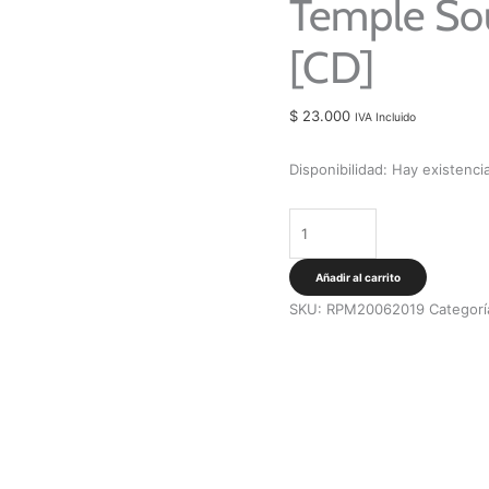
Temple Sou
[CD]
$
23.000
IVA Incluido
Disponibilidad:
Hay existenci
Temple
Sour
-
Añadir al carrito
Pasajeros
SKU:
RPM20062019
Categorí
[CD]
cantidad