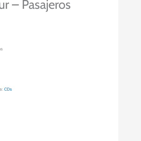
r – Pasajeros
as
a:
CDs