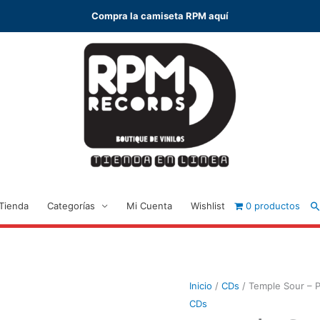
Compra la camiseta RPM aquí
B
Tienda
Categorías
Mi Cuenta
Wishlist
0 productos
Inicio
/
CDs
/ Temple Sour – P
CDs