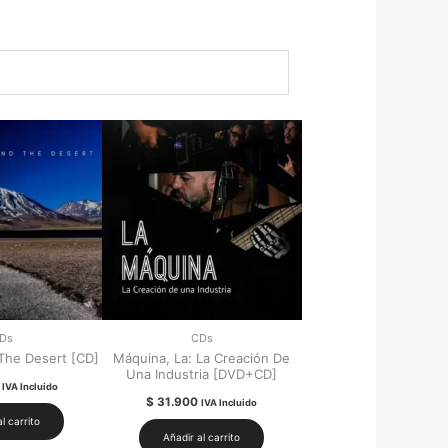
Ds
CDs
The Desert [CD]
Máquina, La: La Creación De
Una Industria [DVD+CD]
IVA Incluido
$
31.900
IVA Incluido
l carrito
Añadir al carrito