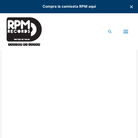
✕
Compra la camiseta RPM aquí
Ir
al
Men
contenido
Buscar
princ